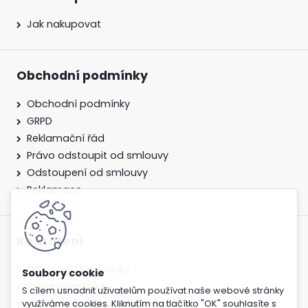
Jak nakupovat
Obchodní podmínky
Obchodní podmínky
GRPD
Reklamační řád
Právo odstoupit od smlouvy
Odstoupení od smlouvy
Reklamace
Ke stažení
Obchodní podmínky
Reklamační řád
S cílem usnadnit uživatelům používat naše webové stránky
Právo odstoupit od smlouvy
využíváme cookies. Kliknutím na tlačítko "OK" souhlasíte s