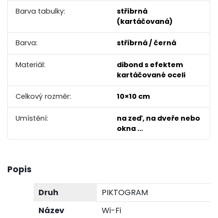
Barva tabulky:
stříbrná
(kartáčovaná)
Barva:
stříbrná / černá
Materiál:
dibond s efektem
kartáčované oceli
Celkový rozměr:
10×10 cm
Umístění:
na zeď, na dveře nebo
okna ...
Popis
Druh
PIKTOGRAM
Název
Wi-Fi