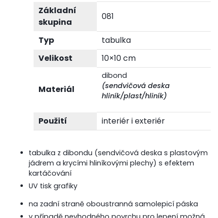
Základní
081
skupina
Typ
tabulka
Velikost
10×10 cm
dibond
(sendvičová deska
Materiál
hliník/plast/hliník)
Použití
interiér i exteriér
tabulka z dibondu (sendvičová deska s plastovým
jádrem a krycími hliníkovými plechy) s efektem
kartáčování
UV tisk grafiky
na zadní straně oboustranná samolepicí páska
v případě nevhodného povrchu pro lepení možná