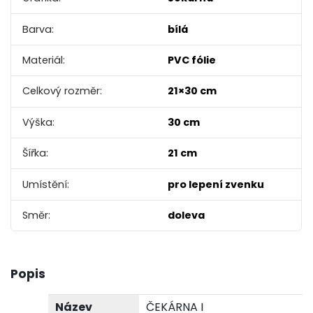
Barva:
bílá
Materiál:
PVC fólie
Celkový rozměr:
21×30 cm
Výška:
30 cm
Šířka:
21 cm
Umístění:
pro lepení zvenku
Směr:
doleva
Popis
Název
ČEKÁRNA I