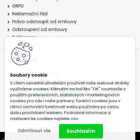
GRPD
Reklamační řád
Právo odstoupit od smlouvy
Odstoupení od smlouvy
Reklamace
Ke stažení
Obchodní podmínky
Reklamační řád
S cílem usnadnit uživatelům používat naše webové stránky
Právo odstoupit od smlouvy
využíváme cookies. Kliknutím na tlačítko "OK" souhlasíte s
použitím preferenčních, statistických i marketingových
Odstoupení od kupní smlouvy
cookies pro nás i naše partnery. Funkční cookies jsou v
Reklamační list
rámci zachování funkčnosti webu používány po celou
Návod montážn GLOBE
dobu procházení webem. Podrobné informace a
nastavení ke cookies najdete
zde
.
Návod montáž BOX
Souhlasím
Odmítnout vše